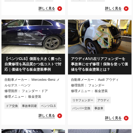
詳しく見る
詳しく見る
【ベンツCLS】側面を大きく擦った
アウディA1の左リアフェンダーを
自費修理を高品質かつ低コストで対
事故車にせず修理！保険を使って価
応｜価値を守る板金塗装事例
値を守る板金塗装とは？
自動車メーカー： Mercedes-Benz メ
自動車メーカー： Audi アウディ
ルセデス・ベンツ
修理箇所： フェンダー
修理箇所： フェンダー・ドア
修理メニュー： 板金塗装
修理メニュー： 板金塗装
リヤフェンダー
アウディ
ドア交換
事故車回避
ベンツCLS
バンパー交換
事故車
詳しく見る
詳しく見る