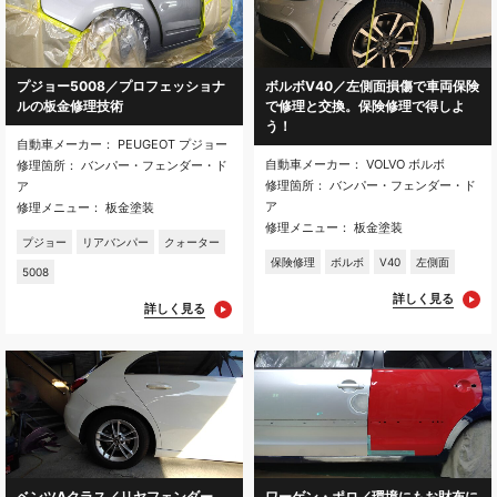
プジョー5008／プロフェッショナ
ボルボV40／左側面損傷で車両保険
ルの板金修理技術
で修理と交換。保険修理で得しよ
う！
自動車メーカー： PEUGEOT プジョー
自動車メーカー： VOLVO ボルボ
修理箇所： バンパー・フェンダー・ド
修理箇所： バンパー・フェンダー・ド
ア
ア
修理メニュー： 板金塗装
修理メニュー： 板金塗装
プジョー
リアバンパー
クォーター
保険修理
ボルボ
V40
左側面
5008
詳しく見る
詳しく見る
ベンツAクラス／リヤフェンダー
ワーゲン・ポロ／環境にもお財布に