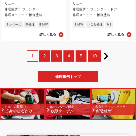
リュー
リュー
修理箇所： フェンダー
修理箇所： フェンダー・ドア
修理メニュー： 板金塗装
修理メニュー： 板金塗装
３シリーズ
車修理
ＢＭＷ
ＢＭＷ
へこみ修理
M3
詳しく見る
詳しく見る
1
2
3
4
5
10
修理事例トップ
日本一の技術力
ホームページ限定
現金キャッシュバック
当社のこだわり
お得クーポン
保険修理