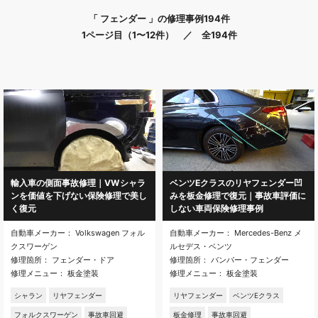
「 フェンダー 」の修理事例194件
1ページ目（1〜12件） ／ 全194件
輸入車の側面事故修理｜VWシャラ
ベンツEクラスのリヤフェンダー凹
ンを価値を下げない保険修理で美し
みを板金修理で復元｜事故車評価に
く復元
しない車両保険修理事例
自動車メーカー： Volkswagen フォル
自動車メーカー： Mercedes-Benz メ
クスワーゲン
ルセデス・ベンツ
修理箇所： フェンダー・ドア
修理箇所： バンパー・フェンダー
修理メニュー： 板金塗装
修理メニュー： 板金塗装
シャラン
リヤフェンダー
リヤフェンダー
ベンツEクラス
フォルクスワーゲン
事故車回避
板金修理
事故車回避