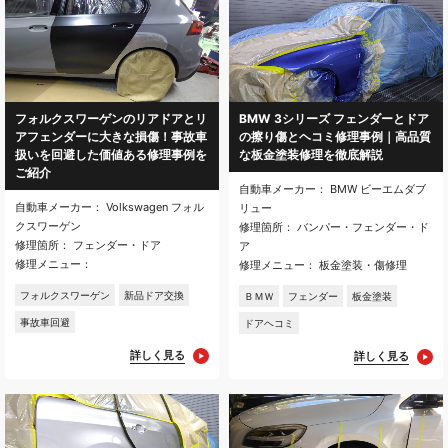
フォルクスワーゲンのリアドアとリ
BMW 3シリーズ フェンダーとドア
アフェンダーに大きな損傷！事故車
の擦り傷とヘコミ修理事例｜高品質
扱いを回避した価値ある修理事例を
な板金塗装修理を徹底解説
ご紹介
自動車メーカー： BMW ビーエムダブ
自動車メーカー： Volkswagen フォル
リュー
クスワーゲン
修理箇所： バンパー・フェンダー・ド
修理箇所： フェンダー・ドア
ア
修理メニュー：
修理メニュー： 板金塗装・傷修理
フォルクスワーゲン
新品ドア交換
ＢＭＷ
フェンダー
板金塗装
事故車回避
ドアヘコミ
詳しく見る
詳しく見る