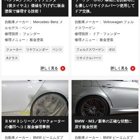
（後タイヤ上）価値を下げずに板金
も優しいリサイクルパーツ使用して
塗装で修理する技術！
ドア交換。
自動車メーカー： Mercedes-Benz メ
自動車メーカー： Volkswagen フォル
ルセデス・ベンツ
クスワーゲン
修理箇所： フェンダー
修理箇所： ドア・フェンダー
修理メニュー： 板金塗装
修理メニュー： 板金塗装
クォーター
リヤフェンダー
ベンツ
フォルクスワーゲン
ポロ
Aクラス
リサイクルパーツ
詳しく見る
詳しく見る
ＢＭＷ３シリーズ／リヤクォーター
BMW・M3／新車の正確な状態に
の傷凹ヘコミ板金修理事例
戻す板金技術
自動車メーカー： BMW ビーエムダブ
自動車メーカー： BMW ビーエムダブ